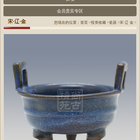
会员贵宾专区
宋·辽·金
您现在的位置：
首页
>
投资收藏
>
瓷器
>
宋·辽·金
>