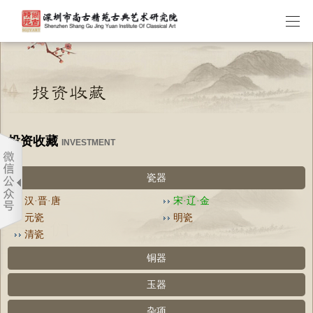
投资收藏
INVESTMENT
瓷器
汉·晋·唐
宋·辽·金
元瓷
明瓷
清瓷
铜器
玉器
杂项